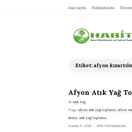
Ana sayfa
Hakkımızda
Hizme
H
a
b
Etiket:
afyon kızartılm
i
t
Afyon Atık Yağ T
In
Atık Yağ
a
Tags
afyon atık yağ toplama
,
afyon at
firma
,
atık yağ toplama
t
Kasım 9, 2018
1901 Görüntüleme