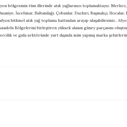
on bölgesinin tüm illerinde atık yağlarınızı toplamaktayız. Merkez, S
hsaniye, İscehisar, Sultandağı, Çobanlar, Dazkırı, Başmakçı, Hocalar, 
fyon bitkisel atık yağ toplama hattından arayıp ulaşabilirsiniz.. Afyo
 Anadolu Bölgelerini birleştiren yüksek alanın güney parçasını oluştur
rcilik ve gıda sektöründe yurt dışında isim yapmış marka şehirleri
S
i
t
e
S
i
d