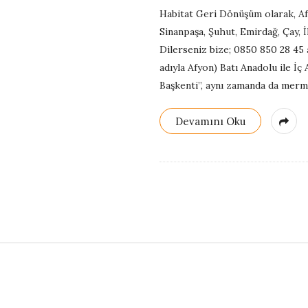
G
Habitat Geri Dönüşüm olarak, Afy
Sinanpaşa, Şuhut, Emirdağ, Çay, İ
e
Dilerseniz bize; 0850 850 28 45 a
adıyla Afyon) Batı Anadolu ile İç
r
Başkenti”, aynı zamanda da merme
i
Devamını Oku
D
ö
n
ü
S
i
ş
t
e