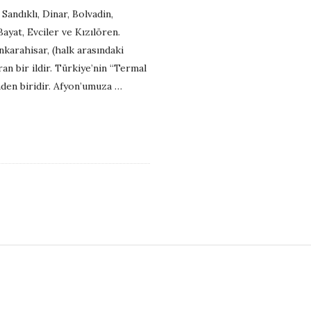
andıklı, Dinar, Bolvadin,
Bayat, Evciler ve Kızılören.
nkarahisar, (halk arasındaki
an bir ildir. Türkiye’nin “Termal
nden biridir. Afyon’umuza
…