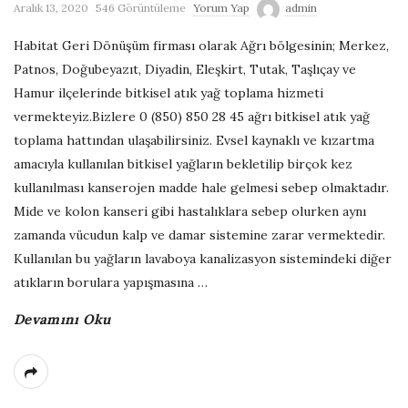
Aralık 13, 2020
546 Görüntüleme
Yorum Yap
admin
G
Habitat Geri Dönüşüm firması olarak Ağrı bölgesinin; Merkez,
e
Patnos, Doğubeyazıt, Diyadin, Eleşkirt, Tutak, Taşlıçay ve
Hamur ilçelerinde bitkisel atık yağ toplama hizmeti
r
vermekteyiz.Bizlere 0 (850) 850 28 45 ağrı bitkisel atık yağ
toplama hattından ulaşabilirsiniz. Evsel kaynaklı ve kızartma
i
amacıyla kullanılan bitkisel yağların bekletilip birçok kez
kullanılması kanserojen madde hale gelmesi sebep olmaktadır.
D
Mide ve kolon kanseri gibi hastalıklara sebep olurken aynı
zamanda vücudun kalp ve damar sistemine zarar vermektedir.
ö
Kullanılan bu yağların lavaboya kanalizasyon sistemindeki diğer
atıkların borulara yapışmasına
…
n
Devamını Oku
ü
ş