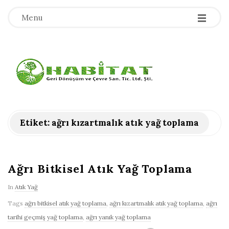
-
-
-
Menu
H
a
b
Etiket:
ağrı kızartmalık atık yağ toplama
i
t
Ağrı Bitkisel Atık Yağ Toplama
In
Atık Yağ
a
Tags
ağrı bitkisel atık yağ toplama
,
ağrı kızartmalık atık yağ toplama
,
ağrı
t
tarihi geçmiş yağ toplama
,
ağrı yanık yağ toplama