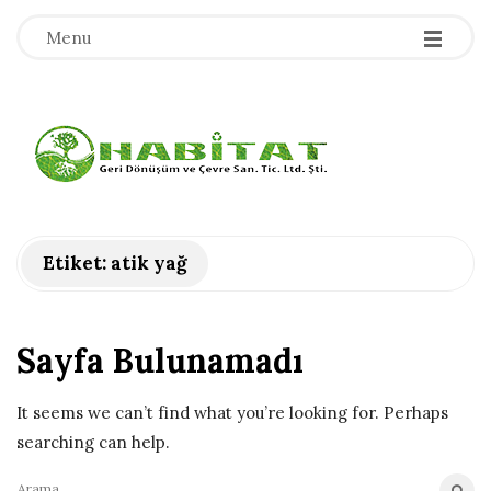
-
-
-
Menu
H
a
b
Etiket:
atik yağ
i
Sayfa Bulunamadı
t
a
It seems we can’t find what you’re looking for. Perhaps
searching can help.
t