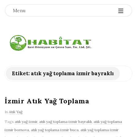
-
-
-
Menu
H
a
b
Etiket:
atık yağ toplama izmir bayraklı
i
t
İzmir Atık Yağ Toplama
In
Atık Yağ
a
Tags
atık yağ izmir
,
atık yağ toplama izmir bayraklı
,
atık yağ toplama
t
izmir bornova
,
atık yağ toplama izmir buca
,
atık yağ toplama izmir