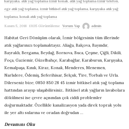
karşıyaka
,
atık yağ toplama izmir konak
,
atık yağ toplama izmir telefon
,
G
ege atık yağ toplama
,
izmir bitkisel atık yağ toplama
,
karşıyaka atık yağ
toplama
,
konak atık yağ toplama
e
Kasım 5, 2018
13135 Görüntüleme
Yorum Yap
admin
r
Habitat Geri Dönüşüm olarak, İzmir bölgesinin tüm illerinde
atık yağlarınızı toplamaktayız. Aliağa, Balçova, Bayındır,
i
Bayraklı, Bergama, Beydağ, Bornova, Buca, Çeşme, Çiğli, Dikili,
Foça, Gaziemir, Güzelbahçe, Karabağlar, Karaburun, Karşıyaka,
D
Kemalpaşa, Kınık, Kiraz, Konak, Menderes, Menemen,
Narlıdere, Ödemiş, Seferihisar, Selçuk, Tire, Torbalı ve Urla.
ö
Dilerseniz bize; 0850 850 28 45 izmir bitkisel atık yağ toplama
hattından arayıp ulaşabilirsiniz.. Bitkisel atık yağların lavabolara
n
dökülmesi ise çevre açısından çok ciddi problemler
doğurmaktadır. Özellikle kanalizasyon yada direk toprak yolu
ü
ile yer altı sularına ve oradan doğrudan
…
ş
Devamını Oku