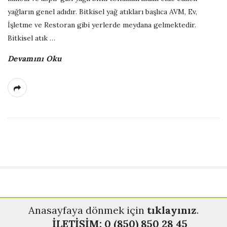
yağların genel adıdır. Bitkisel yağ atıkları başlıca AVM, Ev,
ğ
İşletme ve Restoran gibi yerlerde meydana gelmektedir.
Bitkisel atık
…
B
Devamını Oku
l
o
ğ
u
S
Anasayfaya dönmek için
tıklayınız
.
i
İLETİŞİM: 0 (850) 850 28 45