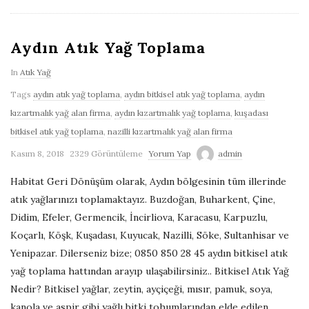
ü
Aydın Atık Yağ Toplama
m
In
Atık Yağ
–
Tags
aydın atık yağ toplama
,
aydın bitkisel atık yağ toplama
,
aydın
kızartmalık yağ alan firma
,
aydın kızartmalık yağ toplama
,
kuşadası
A
bitkisel atık yağ toplama
,
nazilli kızartmalık yağ alan firma
Kasım 8, 2018
2329 Görüntüleme
Yorum Yap
admin
t
Habitat Geri Dönüşüm olarak, Aydın bölgesinin tüm illerinde
ı
atık yağlarınızı toplamaktayız. Buzdoğan, Buharkent, Çine,
Didim, Efeler, Germencik, İncirliova, Karacasu, Karpuzlu,
k
Koçarlı, Köşk, Kuşadası, Kuyucak, Nazilli, Söke, Sultanhisar ve
Yenipazar. Dilerseniz bize; 0850 850 28 45 aydın bitkisel atık
Y
yağ toplama hattından arayıp ulaşabilirsiniz.. Bitkisel Atık Yağ
Nedir? Bitkisel yağlar, zeytin, ayçiçeği, mısır, pamuk, soya,
a
kanola ve aspir gibi yağlı bitki tohumlarından elde edilen