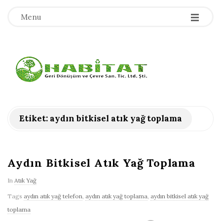
-
-
-
Menu
H
a
b
Etiket:
aydın bitkisel atık yağ toplama
i
t
Aydın Bitkisel Atık Yağ Toplama
In
Atık Yağ
a
Tags
aydın atık yağ telefon
,
aydın atık yağ toplama
,
aydın bitkisel atık yağ
t
toplama