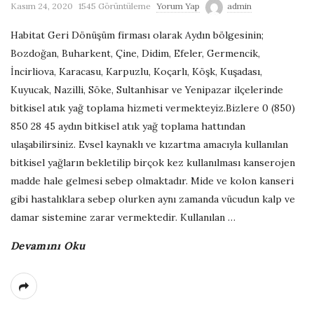
Kasım 24, 2020
1545 Görüntüleme
Yorum Yap
admin
G
Habitat Geri Dönüşüm firması olarak Aydın bölgesinin;
e
Bozdoğan, Buharkent, Çine, Didim, Efeler, Germencik,
İncirliova, Karacasu, Karpuzlu, Koçarlı, Köşk, Kuşadası,
r
Kuyucak, Nazilli, Söke, Sultanhisar ve Yenipazar ilçelerinde
bitkisel atık yağ toplama hizmeti vermekteyiz.Bizlere 0 (850)
i
850 28 45 aydın bitkisel atık yağ toplama hattından
ulaşabilirsiniz. Evsel kaynaklı ve kızartma amacıyla kullanılan
D
bitkisel yağların bekletilip birçok kez kullanılması kanserojen
madde hale gelmesi sebep olmaktadır. Mide ve kolon kanseri
ö
gibi hastalıklara sebep olurken aynı zamanda vücudun kalp ve
damar sistemine zarar vermektedir. Kullanılan
…
n
Devamını Oku
ü
ş