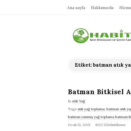
Ana sayfa
Hakkımızda
Hizme
H
a
b
Etiket:
batman atık ya
i
t
Batman Bitkisel 
In
Atık Yağ
a
Tags
atık yağ toplama
,
batman atık y
batman yanmış yağ toplama batman lisan
t
Ocak 13, 2021
1022 Görüntüleme