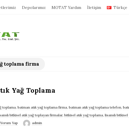
tlerimiz
Depolarımız
MOTAT Yardım
İletişim
Türkçe
ğ toplama firma
Atık Yağ Toplama
ağ toplama
,
batman atık yağ toplama firma
,
batman atık yağ toplama telefon
,
bat
slı bitkisel atık yağ toplayan firmalar
,
bitkisel atık yağ toplama
,
lisanslı bitkisel
Yorum Yap
admin