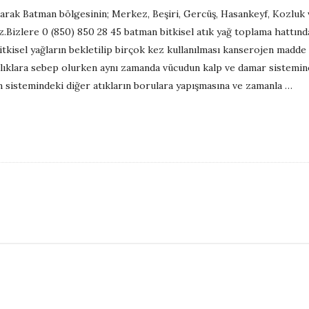
rak Batman bölgesinin; Merkez, Beşiri, Gercüş, Hasankeyf, Kozluk ve
Bizlere 0 (850) 850 28 45 batman bitkisel atık yağ toplama hattından
bitkisel yağların bekletilip birçok kez kullanılması kanserojen madd
alıklara sebep olurken aynı zamanda vücudun kalp ve damar sistemine
n sistemindeki diğer atıkların borulara yapışmasına ve zamanla
…
S
i
t
e
S
i
d