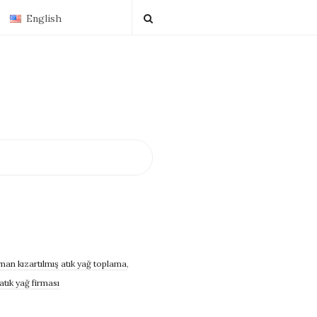
English
man kızartılmış atık yağ toplama
,
 atık yağ firması