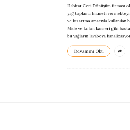
G
Habitat Geri Dönüşüm firması ola
yağ toplama hizmeti vermekteyiz.
e
ve kızartma amacıyla kullanılan 
Mide ve kolon kanseri gibi hast
r
bu yağların lavaboya kanalizasyo
i
Devamını Oku
D
ö
n
ü
S
i
ş
t
e