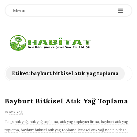
-
-
-
Menu
H
a
b
Etiket:
bayburt bitkisel atık yag toplama
i
t
Bayburt Bitkisel Atık Yağ Toplama
In
Atık Yağ
a
Tags
atık yağ
,
atık yağ toplama
,
atık yag toplayıcı firma
,
bayburt atık yag
t
toplama
,
bayburt bitkisel atık yag toplama
,
bitkisel atık yağ nedir
,
bitkisel