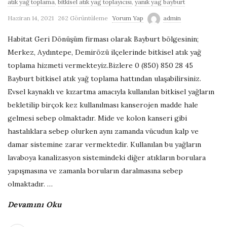
atık yağ toplama
,
bitkisel atık yag toplayıcısı
,
yanık yag bayburt
G
Haziran 14, 2021
262 Görüntüleme
Yorum Yap
admin
e
Habitat Geri Dönüşüm firması olarak Bayburt bölgesinin;
Merkez, Aydıntepe, Demirözü ilçelerinde bitkisel atık yağ
r
toplama hizmeti vermekteyiz.Bizlere 0 (850) 850 28 45
Bayburt bitkisel atık yağ toplama hattından ulaşabilirsiniz.
i
Evsel kaynaklı ve kızartma amacıyla kullanılan bitkisel yağların
bekletilip birçok kez kullanılması kanserojen madde hale
D
gelmesi sebep olmaktadır. Mide ve kolon kanseri gibi
hastalıklara sebep olurken aynı zamanda vücudun kalp ve
ö
damar sistemine zarar vermektedir. Kullanılan bu yağların
lavaboya kanalizasyon sistemindeki diğer atıkların borulara
n
yapışmasına ve zamanla boruların daralmasına sebep
olmaktadır.
…
ü
Devamını Oku
ş