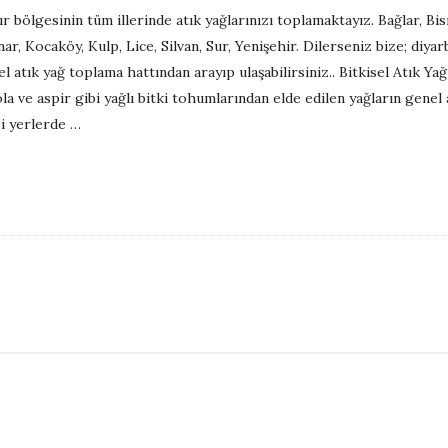
bölgesinin tüm illerinde atık yağlarınızı toplamaktayız. Bağlar, Bis
ar, Kocaköy, Kulp, Lice, Silvan, Sur, Yenişehir. Dilerseniz bize; diyar
 atık yağ toplama hattından arayıp ulaşabilirsiniz.. Bitkisel Atık Yağ 
la ve aspir gibi yağlı bitki tohumlarından elde edilen yağların genel ad
i yerlerde
…
S
i
t
e
S
i
d