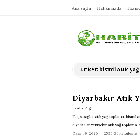
Ana sayfa
Hakkımızda
Hizme
H
a
b
Etiket:
bismil atık ya
i
t
Diyarbakır Atık 
In
Atık Yağ
a
Tags
bağlar atık yağ toplama
,
bismil a
diyarbakır yenişehir atık yağ toplama
,
t
Kasım 9, 2020
2593 Görüntüleme