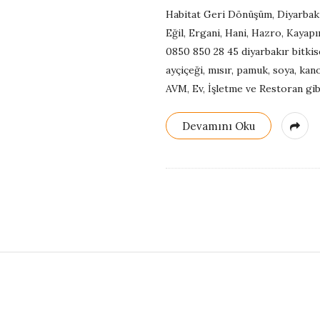
G
Habitat Geri Dönüşüm, Diyarbakır 
Eğil, Ergani, Hani, Hazro, Kayapın
e
0850 850 28 45 diyarbakır bitkisel
ayçiçeği, mısır, pamuk, soya, kano
r
AVM, Ev, İşletme ve Restoran gib
i
Devamını Oku
D
ö
n
ü
S
i
ş
t
e