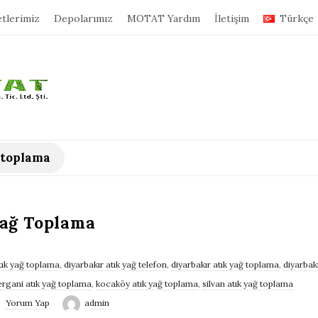
tlerimiz
Depolarımız
MOTAT Yardım
İletişim
Türkçe
ğ toplama
Yağ Toplama
tık yağ toplama
,
diyarbakır atık yağ telefon
,
diyarbakır atık yağ toplama
,
diyarbakı
ergani atık yağ toplama
,
kocaköy atık yağ toplama
,
silvan atık yağ toplama
Yorum Yap
admin