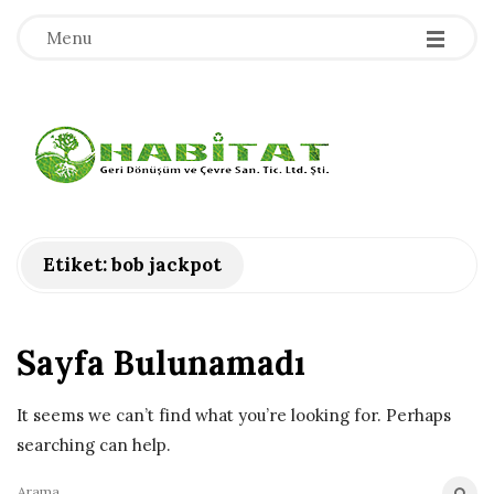
-
-
-
Menu
H
a
b
Etiket:
bob jackpot
i
Sayfa Bulunamadı
t
a
It seems we can’t find what you’re looking for. Perhaps
searching can help.
t