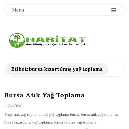
-
-
-
Menu
H
a
b
Etiket:
bursa kızartılmış yağ toplama
i
t
Bursa Atık Yağ Toplama
In
Atık Yağ
a
Tags
atık yağ toplama
,
atık yağ toplama bursa
,
bursa atık yağ toplama
,
t
bursa kızartılmış yağ toplama
,
bursa yanmış yağ toplama