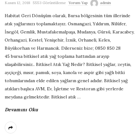
Kasım 12, 2018
5553 Görüntüleme
Yorum Yap
admin
G
Habitat Geri Dönüşüm olarak, Bursa bölgesinin tüm illerinde
e
atık yağlarınızı toplamaktayız. Osmangazi, Yıldırım, Nilüfer,
İnegöl, Gemlik, Mustafakemalpaşa, Mudanya, Gürsü, Karacabey,
r
Orhangazi, Kestel, Yenişehir, İznik, Orhaneli, Keles,
Büyükorhan ve Harmancık. Dilerseniz bize; 0850 850 28
i
45 bursa bitkisel atık yağ toplama hattından arayıp
ulaşabilirsiniz.. Bitkisel Atık Yağ Nedir? Bitkisel yağlar, zeytin,
D
ayçiçeği, mısır, pamuk, soya, kanola ve aspir gibi yağlı bitki
tohumlarından elde edilen yağların genel adıdır. Bitkisel yağ
ö
atıkları başlıca AVM, Ev, İşletme ve Restoran gibi yerlerde
meydana gelmektedir. Bitkisel atık
…
n
Devamını Oku
ü
ş