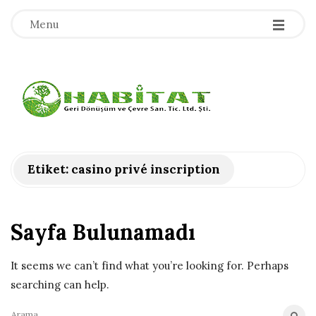
-
-
-
Menu
H
a
b
Etiket:
casino privé inscription
i
Sayfa Bulunamadı
t
a
It seems we can’t find what you’re looking for. Perhaps
searching can help.
t