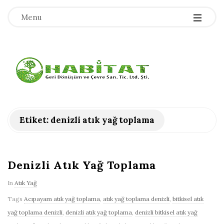
-
-
-
Menu
H
a
b
Etiket:
denizli atık yağ toplama
i
t
Denizli Atık Yağ Toplama
In
Atık Yağ
a
Tags
Acıpayam atık yağ toplama
,
atık yağ toplama denizli
,
bitkisel atık
t
yağ toplama denizli
,
denizli atık yağ toplama
,
denizli bitkisel atık yağ