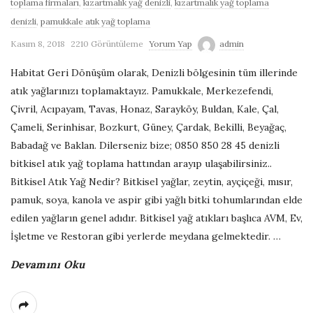
toplama firmaları
,
kızartmalık yağ denizli
,
kızartmalık yağ toplama
G
denizli
,
pamukkale atık yağ toplama
Kasım 8, 2018
2210 Görüntüleme
Yorum Yap
admin
e
Habitat Geri Dönüşüm olarak, Denizli bölgesinin tüm illerinde
r
atık yağlarınızı toplamaktayız. Pamukkale, Merkezefendi,
Çivril, Acıpayam, Tavas, Honaz, Sarayköy, Buldan, Kale, Çal,
i
Çameli, Serinhisar, Bozkurt, Güney, Çardak, Bekilli, Beyağaç,
Babadağ ve Baklan. Dilerseniz bize; 0850 850 28 45 denizli
D
bitkisel atık yağ toplama hattından arayıp ulaşabilirsiniz..
Bitkisel Atık Yağ Nedir? Bitkisel yağlar, zeytin, ayçiçeği, mısır,
ö
pamuk, soya, kanola ve aspir gibi yağlı bitki tohumlarından elde
edilen yağların genel adıdır. Bitkisel yağ atıkları başlıca AVM, Ev,
n
İşletme ve Restoran gibi yerlerde meydana gelmektedir.
…
ü
Devamını Oku
ş