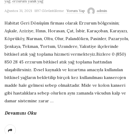
yağ
,
erzurum yanık yağ
G
Ağustos 31, 2021
1197 Görüntüleme
Yorum Yap
admin
e
Habitat Geri Dönüşüm firması olarak Erzurum bölgesinin;
Aşkale, Aziziye, Hınıs, Horasan, Çat, İsbir, Karaçoban, Karayazı,
r
Köprüköy, Narman, Oltu, Olur, Palandöken, Pasinler, Pazaryolu,
Şenkaya, Tekman, Tortum, Uzundere, Yakutiye ilçelerinde
i
bitkisel atık yağ toplama hizmeti vermekteyiz.Bizlere 0 (850)
850 28 45 erzurum bitkisel atık yağ toplama hattından
D
ulaşabilirsiniz. Evsel kaynaklı ve kızartma amacıyla kullanılan
bitkisel yağların bekletilip birçok kez kullanılması kanserojen
ö
madde hale gelmesi sebep olmaktadır. Mide ve kolon kanseri
gibi hastalıklara sebep olurken aynı zamanda vücudun kalp ve
n
damar sistemine zarar
…
ü
Devamını Oku
ş