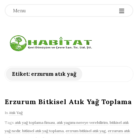
-
-
-
Menu
H
a
b
Etiket:
erzurum atık yağ
i
t
Erzurum Bitkisel Atık Yağ Toplama
In
Atık Yağ
a
Tags
atık yağ toplama fiması
,
atık yagımı nereye verebilirim
,
bitkisel atık
t
yağ nedir
,
bitkisel atık yağ toplama
,
erzrum bitkisel atık yag
,
erzurum atık