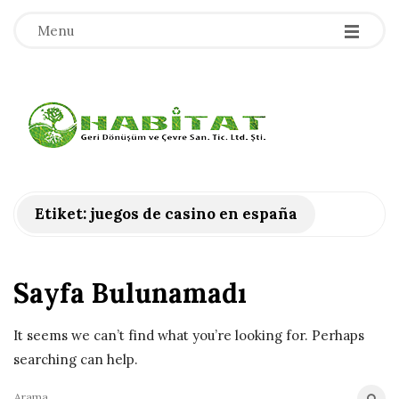
-
-
-
Menu
H
a
b
Etiket:
juegos de casino en españa
i
Sayfa Bulunamadı
t
a
It seems we can’t find what you’re looking for. Perhaps
searching can help.
t