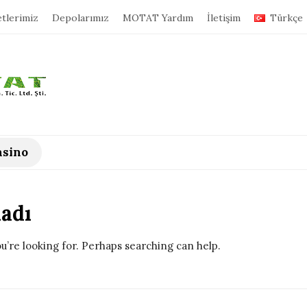
tlerimiz
Depolarımız
MOTAT Yardım
İletişim
Türkçe
asino
adı
u’re looking for. Perhaps searching can help.
S