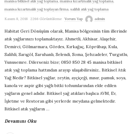
manisa bitkisel atık yağ toplama
,
manisa kızartmalık yağ toplama
,
G
manisa kızartmalık yağ toplayan firma
,
salihli atık yağ toplama
Kasım 8, 2018
2266 Görüntüleme
Yorum Yap
admin
e
Habitat Geri Dönüşüm olarak, Manisa bölgesinin tüm illerinde
r
atık yağlarınızı toplamaktayız. Ahmetli, Akhisar, Alaşehir,
Demirci, Gölmarmara, Gördes, Kırkağaç, Köprübaşı, Kula,
i
Salihli, Sarıgöl, Saruhanlı, Selendi, Soma, Şehzadeler, Turgutlu,
Yunusemre. Dilerseniz bize; 0850 850 28 45 manisa bitkisel
D
atık yağ toplama hattından arayıp ulaşabilirsiniz.. Bitkisel Atık
Yağ Nedir? Bitkisel yağlar, zeytin, ayçiçeği, mısır, pamuk, soya,
ö
kanola ve aspir gibi yağlı bitki tohumlarından elde edilen
yağların genel adıdır. Bitkisel yağ atıkları başlıca AVM, Ev,
n
İşletme ve Restoran gibi yerlerde meydana gelmektedir.
Bitkisel atık yağların
…
ü
Devamını Oku
ş