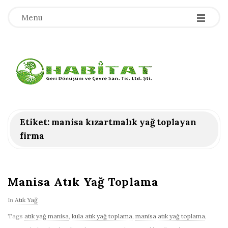
-
-
-
Menu
H
a
b
Etiket:
manisa kızartmalık yağ toplayan
firma
i
t
Manisa Atık Yağ Toplama
a
In
Atık Yağ
t
Tags
atık yağ manisa
,
kula atık yağ toplama
,
manisa atık yağ toplama
,