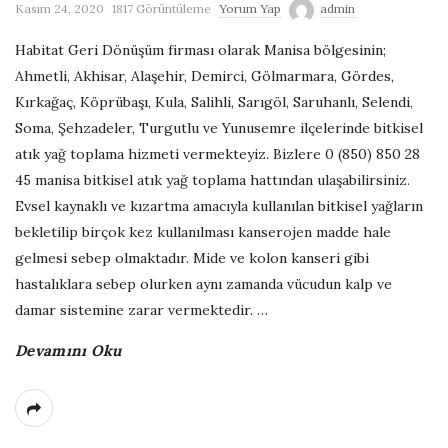
Kasım 24, 2020
1817 Görüntüleme
Yorum Yap
admin
G
Habitat Geri Dönüşüm firması olarak Manisa bölgesinin;
e
Ahmetli, Akhisar, Alaşehir, Demirci, Gölmarmara, Gördes,
Kırkağaç, Köprübaşı, Kula, Salihli, Sarıgöl, Saruhanlı, Selendi,
r
Soma, Şehzadeler, Turgutlu ve Yunusemre ilçelerinde bitkisel
atık yağ toplama hizmeti vermekteyiz. Bizlere 0 (850) 850 28
i
45 manisa bitkisel atık yağ toplama hattından ulaşabilirsiniz.
Evsel kaynaklı ve kızartma amacıyla kullanılan bitkisel yağların
D
bekletilip birçok kez kullanılması kanserojen madde hale
gelmesi sebep olmaktadır. Mide ve kolon kanseri gibi
ö
hastalıklara sebep olurken aynı zamanda vücudun kalp ve
damar sistemine zarar vermektedir.
…
n
Devamını Oku
ü
ş