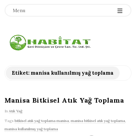
-
-
-
Menu
H
a
b
Etiket:
manisa kullanılmış yağ toplama
i
t
Manisa Bitkisel Atık Yağ Toplama
In
Atık Yağ
a
Tags
bitkisel atık yağ toplama manisa
,
manisa bitkisel atık yağ toplama
,
t
manisa kullanılmış yağ toplama