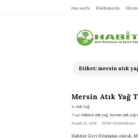
Ana sayfa
Hakkımızda
Hizme
H
a
b
Etiket:
mersin atık ya
i
t
Mersin Atık Yağ 
In
Atık Yağ
a
Tags
bitkisel atık yağ
,
mersin atık yağ
Kasım 12, 2018
6090 Görüntüleme
t
Habitat Geri Dönüşüm olarak, Mer