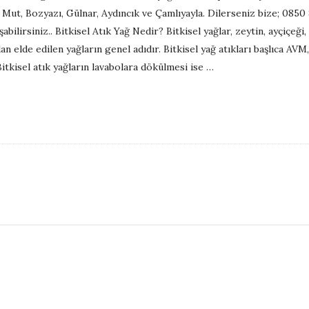
, Mut, Bozyazı, Gülnar, Aydıncık ve Çamlıyayla. Dilerseniz bize; 0850
bilirsiniz.. Bitkisel Atık Yağ Nedir? Bitkisel yağlar, zeytin, ayçiçeği
an elde edilen yağların genel adıdır. Bitkisel yağ atıkları başlıca AVM
tkisel atık yağların lavabolara dökülmesi ise
…
S
i
t
e
S
i
d
e