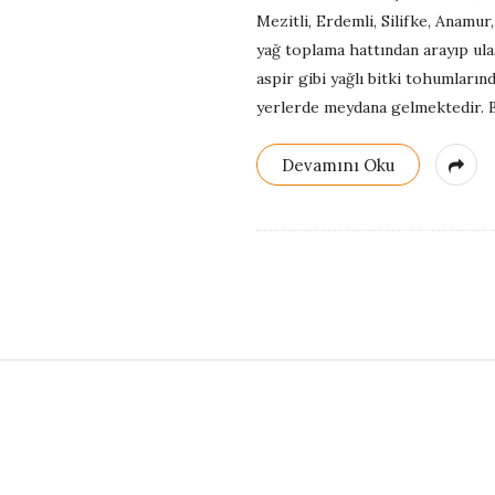
G
Mezitli, Erdemli, Silifke, Anamur
yağ toplama hattından arayıp ulaşa
e
aspir gibi yağlı bitki tohumlarınd
yerlerde meydana gelmektedir. Bi
r
Devamını Oku
i
D
ö
n
S
ü
i
t
ş
e
F