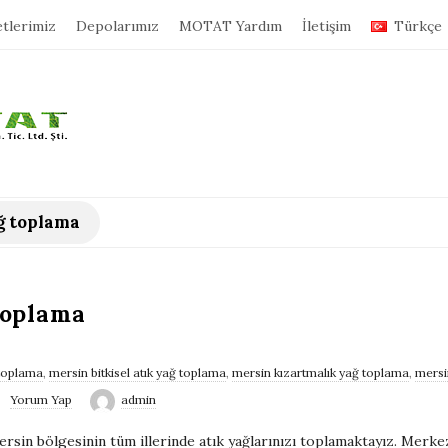
tlerimiz
Depolarımız
MOTAT Yardım
İletişim
Türkçe
ğ toplama
Toplama
 toplama
,
mersin bitkisel atık yağ toplama
,
mersin kızartmalık yağ toplama
,
mersi
Yorum Yap
admin
sin bölgesinin tüm illerinde atık yağlarınızı toplamaktayız. Merkez