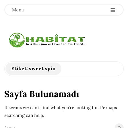
-
-
-
Menu
H
a
b
Etiket:
sweet spin
i
Sayfa Bulunamadı
t
a
It seems we can’t find what you’re looking for. Perhaps
searching can help.
t