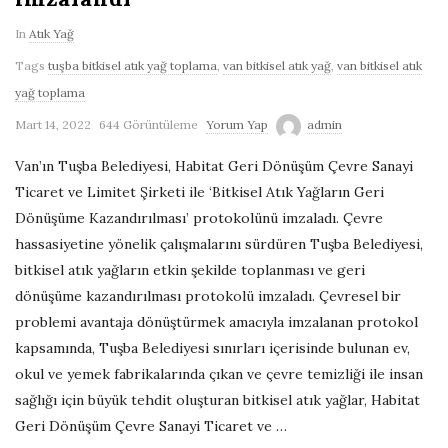
G
In
Atık Yağ
Tags
tuşba bitkisel atık yağ toplama
,
van bitkisel atık yağ
,
van bitkisel atık
e
yağ toplama
r
Mart 14, 2022
644 Görüntüleme
Yorum Yap
admin
Van’ın Tuşba Belediyesi, Habitat Geri Dönüşüm Çevre Sanayi
i
Ticaret ve Limitet Şirketi ile ‘Bitkisel Atık Yağların Geri
Dönüşüme Kazandırılması’ protokolünü imzaladı. Çevre
D
hassasiyetine yönelik çalışmalarını sürdüren Tuşba Belediyesi,
bitkisel atık yağların etkin şekilde toplanması ve geri
ö
dönüşüme kazandırılması protokolü imzaladı. Çevresel bir
problemi avantaja dönüştürmek amacıyla imzalanan protokol
n
kapsamında, Tuşba Belediyesi sınırları içerisinde bulunan ev,
ü
okul ve yemek fabrikalarında çıkan ve çevre temizliği ile insan
sağlığı için büyük tehdit oluşturan bitkisel atık yağlar, Habitat
ş
Geri Dönüşüm Çevre Sanayi Ticaret ve
…