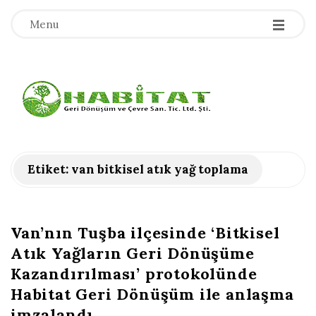
-
-
-
Menu
H
a
b
Etiket:
van bitkisel atık yağ toplama
i
t
Van’nın Tuşba ilçesinde ‘Bitkisel
Atık Yağların Geri Dönüşüme
a
Kazandırılması’ protokolünde
Habitat Geri Dönüşüm ile anlaşma
t
imzalandı