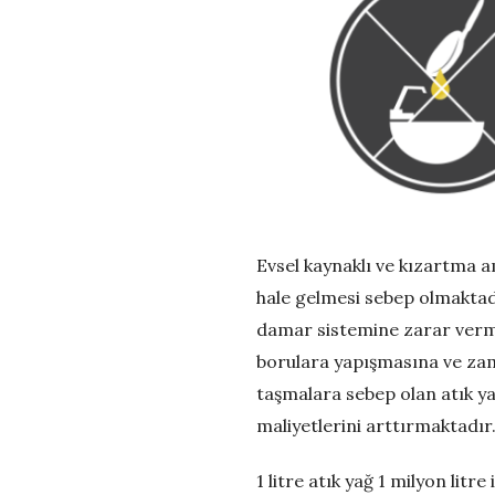
G
e
r
i
D
Evsel kaynaklı ve kızartma a
ö
hale gelmesi sebep olmaktad
damar sistemine zarar vermek
n
borulara yapışmasına ve zam
ü
taşmalara sebep olan atık ya
maliyetlerini arttırmaktadır
ş
1 litre atık yağ 1 milyon litr