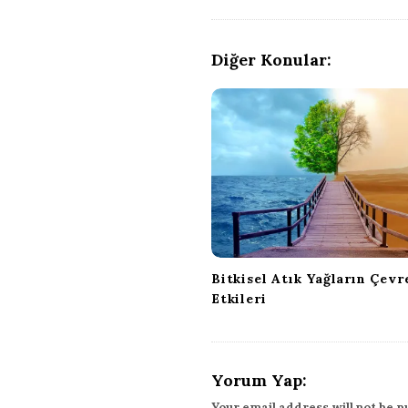
s
t
N
Diğer Konular:
a
v
i
g
a
t
i
o
n
Bitkisel Atık Yağların Çevr
Etkileri
Yorum Yap:
Your email address will not be p