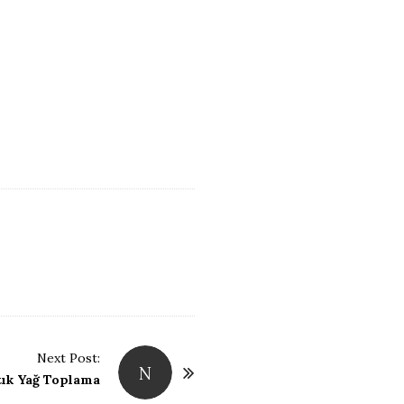
Next Post:
N
tık Yağ Toplama