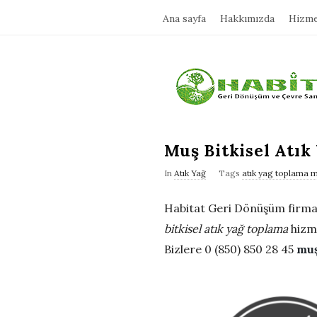
Ana sayfa
Hakkımızda
Hizme
H
a
b
Muş Bitkisel Atık
In
Atık Yağ
Tags
atık yag toplama 
i
Habitat Geri Dönüşüm firması
t
bitkisel atık yağ toplama
hizme
Bizlere 0 (850) 850 28 45
muş
a
t