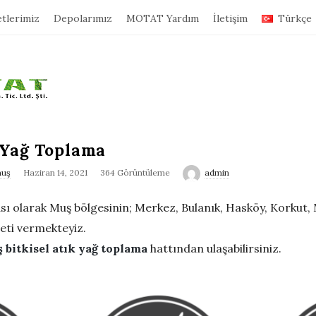
tlerimiz
Depolarımız
MOTAT Yardım
İletişim
Türkçe
 Yağ Toplama
muş
Haziran 14, 2021
364 Görüntüleme
admin
 olarak Muş bölgesinin; Merkez, Bulanık, Hasköy, Korkut, M
ti vermekteyiz.
 bitkisel atık yağ toplama
hattından ulaşabilirsiniz.