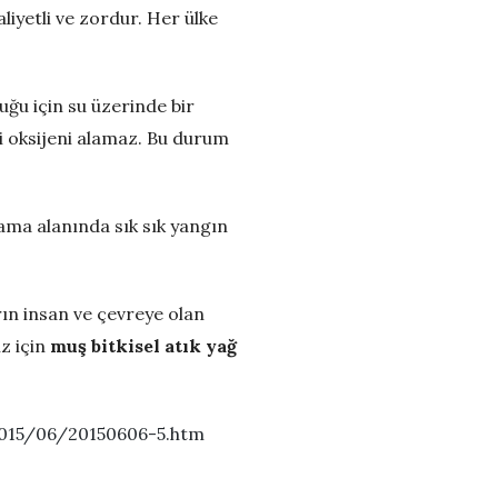
liyetli ve zordur. Her ülke
uğu için su üzerinde bir
i oksijeni alamaz. Bu durum
ama alanında sık sık yangın
ın insan ve çevreye olan
z için
muş bitkisel atık yağ
2015/06/20150606-5.htm