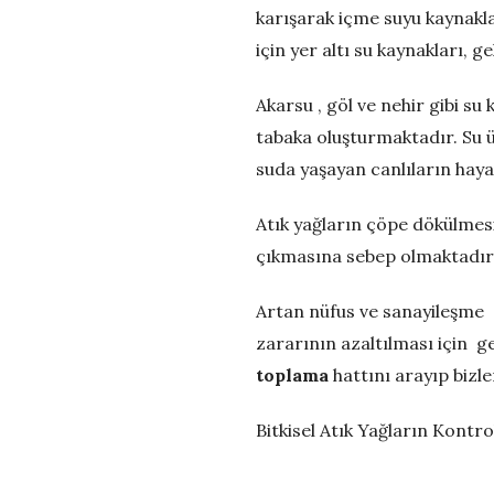
ü
karışarak içme suyu kaynakla
için yer altı su kaynakları, g
m
Akarsu , göl ve nehir gibi su
–
tabaka oluşturmaktadır. Su 
suda yaşayan canlıların haya
A
Atık yağların çöpe dökülmesi
t
çıkmasına sebep olmaktadır
ı
Artan nüfus ve sanayileşme 
k
zararının azaltılması için g
toplama
hattını arayıp bizle
Y
Bitkisel Atık Yağların Kontr
a