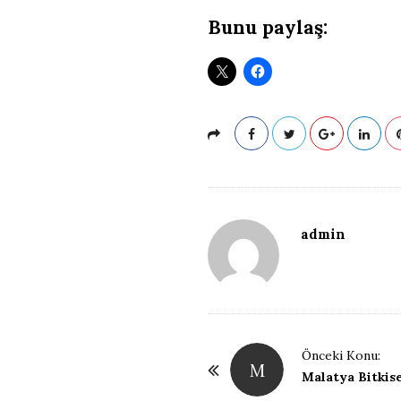
ğ
Bunu paylaş:
B
l
o
ğ
u
admin
P
Önceki Konu:
M
o
Malatya Bitkis