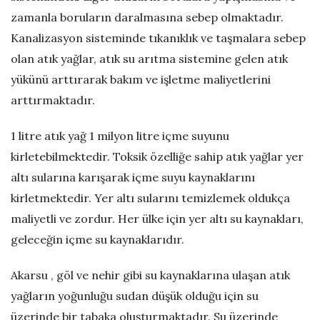
zamanla boruların daralmasına sebep olmaktadır.
ü
Kanalizasyon sisteminde tıkanıklık ve taşmalara sebep
m
olan atık yağlar, atık su arıtma sistemine gelen atık
yükünü arttırarak bakım ve işletme maliyetlerini
–
arttırmaktadır.
A
1 litre atık yağ 1 milyon litre içme suyunu
kirletebilmektedir. Toksik özelliğe sahip atık yağlar yer
t
altı sularına karışarak içme suyu kaynaklarını
ı
kirletmektedir. Yer altı sularını temizlemek oldukça
maliyetli ve zordur. Her ülke için yer altı su kaynakları,
k
geleceğin içme su kaynaklarıdır.
Y
Akarsu , göl ve nehir gibi su kaynaklarına ulaşan atık
yağların yoğunluğu sudan düşük olduğu için su
a
üzerinde bir tabaka oluşturmaktadır. Su üzerinde