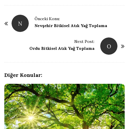
P
Önceki Konu:
N
o
Nevşehir Bitkisel Atık Yağ Toplama
s
t
Next Post:
O
Ordu Bitkisel Atık Yağ Toplama
N
a
v
i
Diğer Konular:
g
a
t
i
o
n