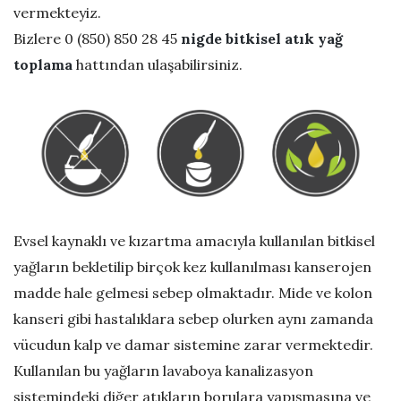
vermekteyiz.
G
Bizlere 0 (850) 850 28 45
nigde bitkisel atık yağ
toplama
hattından ulaşabilirsiniz.
e
r
i
D
Evsel kaynaklı ve kızartma amacıyla kullanılan bitkisel
ö
yağların bekletilip birçok kez kullanılması kanserojen
n
madde hale gelmesi sebep olmaktadır. Mide ve kolon
kanseri gibi hastalıklara sebep olurken aynı zamanda
ü
vücudun kalp ve damar sistemine zarar vermektedir.
Kullanılan bu yağların lavaboya kanalizasyon
ş
sistemindeki diğer atıkların borulara yapışmasına ve