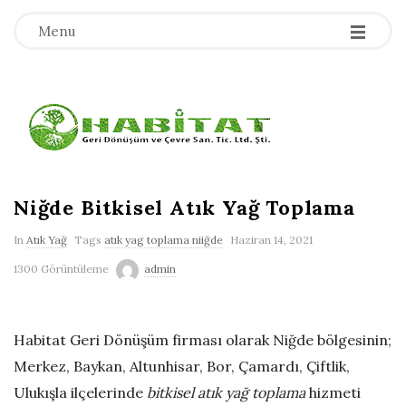
-
-
-
Menu
H
a
b
Niğde Bitkisel Atık Yağ Toplama
In
Atık Yağ
Tags
atık yag toplama niiğde
Haziran 14, 2021
i
1300 Görüntüleme
admin
t
a
Habitat Geri Dönüşüm firması olarak Niğde bölgesinin;
Merkez, Baykan, Altunhisar, Bor, Çamardı, Çiftlik,
t
Ulukışla ilçelerinde
bitkisel atık yağ toplama
hizmeti