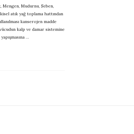
ık, Mengen, Mudurnu, Seben,
tkisel atık yağ toplama hattından
 kullanılması kanserojen madde
 vücudun kalp ve damar sistemine
a yapışmasına
…