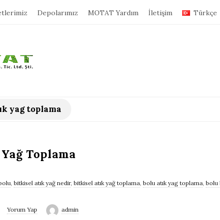
tlerimiz
Depolarımız
MOTAT Yardım
İletişim
Türkçe
tık yag toplama
k Yağ Toplama
 bolu
,
bitkisel atık yağ nedir
,
bitkisel atık yağ toplama
,
bolu atık yag toplama
,
bolu 
Yorum Yap
admin