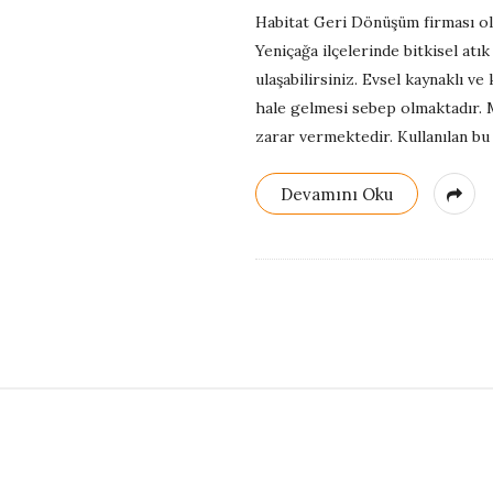
G
Habitat Geri Dönüşüm firması ol
Yeniçağa ilçelerinde bitkisel at
e
ulaşabilirsiniz. Evsel kaynaklı v
hale gelmesi sebep olmaktadır. 
r
zarar vermektedir. Kullanılan bu
i
Devamını Oku
D
ö
n
ü
S
i
ş
t
e