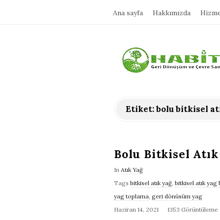
Ana sayfa
Hakkımızda
Hizme
H
a
b
Etiket:
bolu bitkisel a
i
t
Bolu Bitkisel Atı
In
Atık Yağ
a
Tags
bitkisel atık yağ
,
bitkisel atık yag
yag toplama
,
geri dönüsüm yag
t
Haziran 14, 2021
1353 Görüntüleme