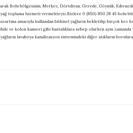
arak Bolu bölgesinin; Merkez, Dörtdivan, Gerede, Göynük, Kıbrısc
ık yağ toplama hizmeti vermekteyiz.Bizlere 0 (850) 850 28 45 bolu bi
e kızartma amacıyla kullanılan bitkisel yağların bekletilip birçok kez
Mide ve kolon kanseri gibi hastalıklara sebep olurken aynı zamanda
 yağların lavaboya kanalizasyon sistemindeki diğer atıkların borular
S
i
t
e
S
i
d