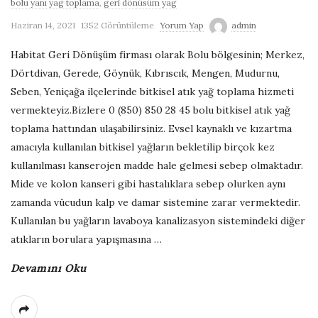
bolu yanı yag toplama
,
geri dönüsüm yag
G
Haziran 14, 2021
1352 Görüntüleme
Yorum Yap
admin
e
Habitat Geri Dönüşüm firması olarak Bolu bölgesinin; Merkez,
Dörtdivan, Gerede, Göynük, Kıbrıscık, Mengen, Mudurnu,
r
Seben, Yeniçağa ilçelerinde bitkisel atık yağ toplama hizmeti
vermekteyiz.Bizlere 0 (850) 850 28 45 bolu bitkisel atık yağ
i
toplama hattından ulaşabilirsiniz. Evsel kaynaklı ve kızartma
amacıyla kullanılan bitkisel yağların bekletilip birçok kez
D
kullanılması kanserojen madde hale gelmesi sebep olmaktadır.
Mide ve kolon kanseri gibi hastalıklara sebep olurken aynı
ö
zamanda vücudun kalp ve damar sistemine zarar vermektedir.
Kullanılan bu yağların lavaboya kanalizasyon sistemindeki diğer
n
atıkların borulara yapışmasına
…
ü
Devamını Oku
ş