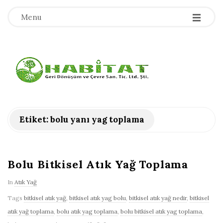
-
-
-
Menu
H
a
b
Etiket:
bolu yanı yag toplama
i
t
Bolu Bitkisel Atık Yağ Toplama
In
Atık Yağ
a
Tags
bitkisel atık yağ
,
bitkisel atık yag bolu
,
bitkisel atık yağ nedir
,
bitkisel
t
atık yağ toplama
,
bolu atık yag toplama
,
bolu bitkisel atık yag toplama
,