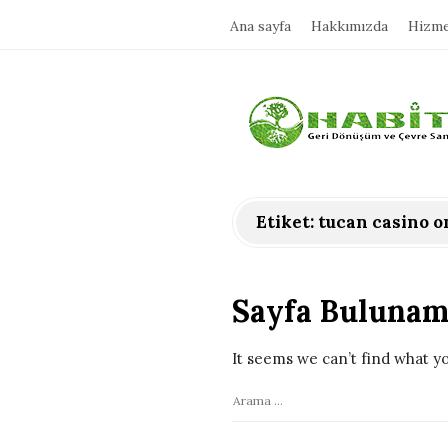
Ana sayfa
Hakkımızda
Hizme
H
a
b
Etiket:
tucan casino o
i
Sayfa Bulunam
t
a
It seems we can’t find what yo
t
S
e