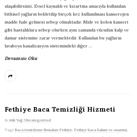
ulaşabilirsiniz. Evsel kaynaklı ve kızartma amacıyla kullanılan
G
bitkisel yağların bekletilip birçok kez kullanılması kanserojen
madde hale gelmesi sebep olmaktadır. Mide ve kolon kanseri
e
gibi hastalıklara sebep olurken aynı zamanda vücudun kalp ve
r
damar sistemine zarar vermektedir. Kullanılan bu yağların
lavaboya kanalizasyon sistemindeki diğer
…
i
Devamını Oku
D
ö
n
Fethiye Baca Temizliği Hizmeti
ü
In
Atık Yağ
,
Uncategorized
ş
Tags
Baca temizleme firmaları Fethiye
,
Fethiye baca bakım ve onarımı
,