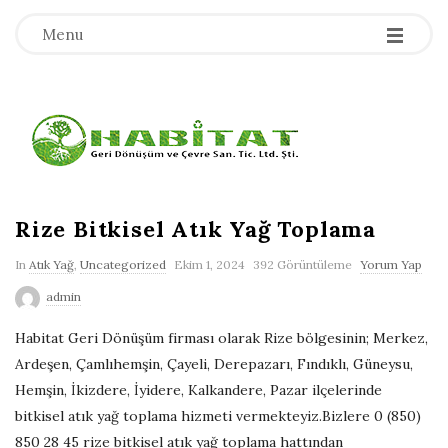
-
-
-
Menu
H
a
b
Rize Bitkisel Atık Yağ Toplama
B
l
In
Atık Yağ
,
Uncategorized
Ekim 1, 2024
392 Görüntüleme
Yorum Yap
i
o
admin
g
t
P
Habitat Geri Dönüşüm firması olarak Rize bölgesinin; Merkez,
o
Ardeşen, Çamlıhemşin, Çayeli, Derepazarı, Fındıklı, Güneysu,
a
s
Hemşin, İkizdere, İyidere, Kalkandere, Pazar ilçelerinde
bitkisel atık yağ toplama hizmeti vermekteyiz.Bizlere 0 (850)
t
t
850 28 45 rize bitkisel atık yağ toplama hattından
s