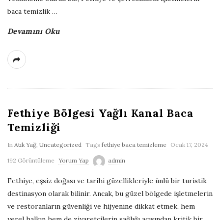
baca temizlik
…
ğ
Devamını Oku
B
l
o
Fethiye Bölgesi Yağlı Kanal Baca
ğ
Temizliği
u
In
Atık Yağ
,
Uncategorized
Tags
fethiye baca temizleme
Ocak 17, 2024
192 Görüntüleme
Yorum Yap
admin
Fethiye, eşsiz doğası ve tarihi güzellikleriyle ünlü bir turistik
destinasyon olarak bilinir. Ancak, bu güzel bölgede işletmelerin
ve restoranların güvenliği ve hijyenine dikkat etmek, hem
yerel halkın hem de ziyaretçilerin sağlığı açısından kritik bir