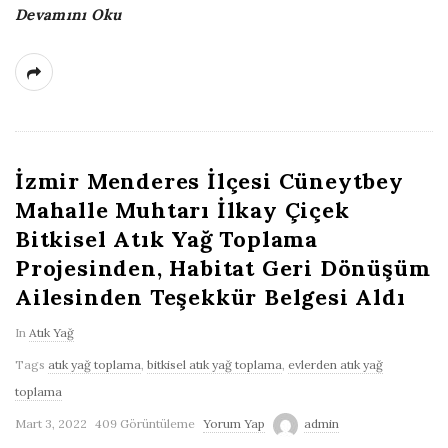
Devamını Oku
İzmir Menderes İlçesi Cüneytbey
Mahalle Muhtarı İlkay Çiçek
Bitkisel Atık Yağ Toplama
Projesinden, Habitat Geri Dönüşüm
Ailesinden Teşekkür Belgesi Aldı
In
Atık Yağ
Tags
atık yağ toplama
,
bitkisel atık yağ toplama
,
evlerden atık yağ
toplama
Mart 3, 2022
409 Görüntüleme
Yorum Yap
admin