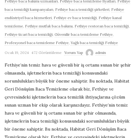
Fethiye baca bakımı uzmanları
,
Fethiye baca temizleme fiyatları
,
Fethiye
ü
baca temizliği kampanyaları
,
Fethiye baca temizliği şirketleri
,
Fethiye
endüstriyel baca hizmetleri
,
Fethiye ev baca temizliği
,
Fethiye kanal
m
temizleme
,
Fethiye mutfak baca bakımı
,
Fethiye restoran baca temizliği
,
Fethiye ticari baca temizliği
,
Güvenilir baca temizleme Fethiye
,
–
Profesyonel baca temizleme Fethiye
,
Yağlı baca temizliği Fethiye
Ocak 19, 2024
472 Görüntüleme
Yorum Yap
admin
A
Fethiye’nin temiz hava ve güvenli bir iş ortamı sunan bir şehir
t
olmasında, işletmelerin baca temizliği konusundaki
sorumlulukları büyük bir öneme sahiptir. Bu noktada, Habitat
ı
Geri Dönüşüm Baca Temizleme olarak biz, Fethiye ve
çevresindeki işletmelerin baca temizlik ihtiyaçlarına çözüm
k
sunan uzman bir ekip olarak karşınızdayız. Fethiye’nin temiz
hava ve güvenli bir iş ortamı sunan bir şehir olmasında,
Y
işletmelerin baca temizliği konusundaki sorumlulukları büyük
bir öneme sahiptir. Bu noktada, Habitat Geri Dönüşüm Baca
a
Temizleme olarak biz, Fethiye ve çevresindeki işletmelerin